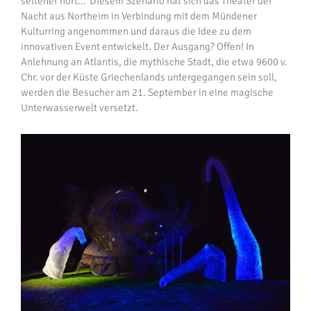
seltener hört… Diesem Szenario hat sich das Theater der
Nacht aus Northeim in Verbindung mit dem Mündener
Kulturring angenommen und daraus die Idee zu dem
innovativen Event entwickelt. Der Ausgang? Offen! In
Anlehnung an Atlantis, die mythische Stadt, die etwa 9600 v.
Chr. vor der Küste Griechenlands untergegangen sein soll,
werden die Besucher am 21. September in eine magische
Unterwasserwelt versetzt.