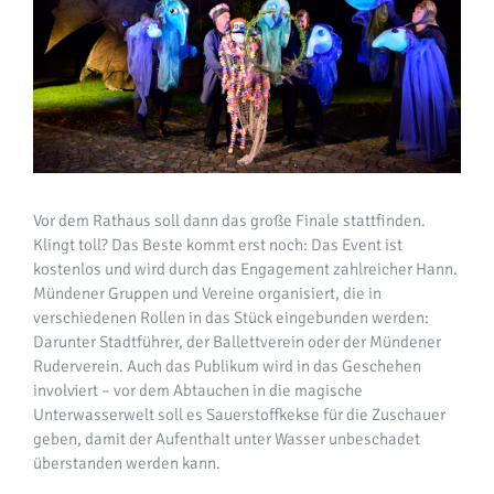
Vor dem Rathaus soll dann das große Finale stattfinden.
Klingt toll? Das Beste kommt erst noch: Das Event ist
kostenlos und wird durch das Engagement zahlreicher Hann.
Mündener Gruppen und Vereine organisiert, die in
verschiedenen Rollen in das Stück eingebunden werden:
Darunter Stadtführer, der Ballettverein oder der Mündener
Ruderverein. Auch das Publikum wird in das Geschehen
involviert – vor dem Abtauchen in die magische
Unterwasserwelt soll es Sauerstoffkekse für die Zuschauer
geben, damit der Aufenthalt unter Wasser unbeschadet
überstanden werden kann.