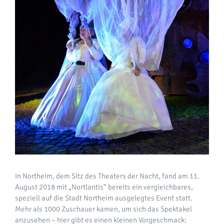
In Northeim, dem Sitz des Theaters der Nacht, fand am 11.
August 2018 mit „Nortlantis“ bereits ein vergleichbares,
speziell auf die Stadt Northeim ausgelegtes Event statt.
Mehr als 1000 Zuschauer kamen, um sich das Spektakel
anzusehen – hier gibt es einen kleinen Vorgeschmack: