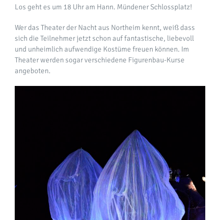
Los geht es um 18 Uhr am Hann. Mündener Schlossplatz!
Wer das Theater der Nacht aus Northeim kennt, weiß dass
sich die Teilnehmer jetzt schon auf fantastische, liebevoll
und unheimlich aufwendige Kostüme freuen können. Im
Theater werden sogar verschiedene Figurenbau-Kurse
angeboten.